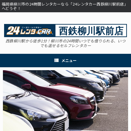
コ
福岡県柳川市の24時間レンタカーなら「24レンタカー西鉄柳川駅前店」
ン
へどうぞ！
テ
ン
ツ
へ
ス
西鉄柳川駅から徒歩1分！柳川市の24時間いつでも借りられる、いつ
キ
でも返せるセルフレンタカー
ッ
プ
メニュー