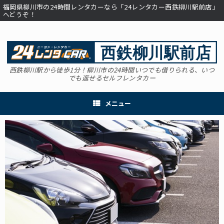
コ
福岡県柳川市の24時間レンタカーなら「24レンタカー西鉄柳川駅前店」
ン
へどうぞ！
テ
ン
ツ
へ
ス
西鉄柳川駅から徒歩1分！柳川市の24時間いつでも借りられる、いつ
キ
でも返せるセルフレンタカー
ッ
プ
メニュー