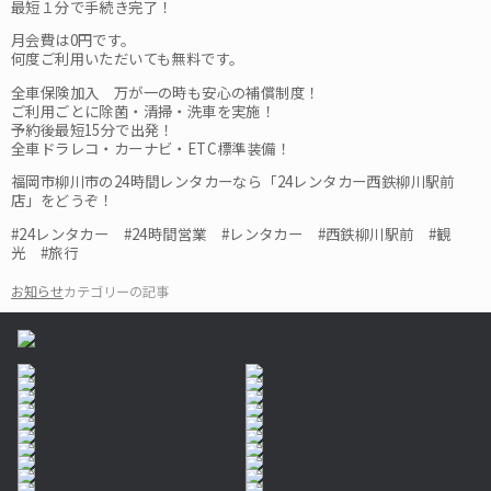
最短１分で手続き完了！
月会費は0円です。
何度ご利用いただいても無料です。
全車保険加入 万が一の時も安心の補償制度！
ご利用ごとに除菌・清掃・洗車を実施！
予約後最短15分で出発！
全車ドラレコ・カーナビ・ETC標準装備！
福岡市柳川市の24時間レンタカーなら「24レンタカー西鉄柳川駅前
店」をどうぞ！
#24レンタカー #24時間営業 #レンタカー #西鉄柳川駅前 #観
光 #旅行
お知らせ
カテゴリーの記事