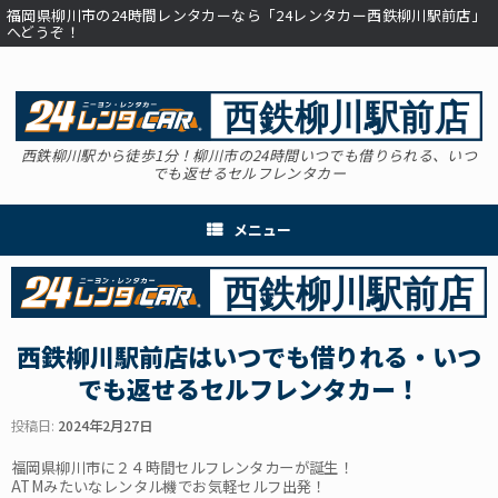
コ
福岡県柳川市の24時間レンタカーなら「24レンタカー西鉄柳川駅前店」
ン
へどうぞ！
テ
ン
ツ
へ
ス
西鉄柳川駅から徒歩1分！柳川市の24時間いつでも借りられる、いつ
キ
でも返せるセルフレンタカー
ッ
プ
メニュー
西鉄柳川駅前店はいつでも借りれる・いつ
でも返せるセルフレンタカー！
投稿日:
2024年2月27日
福岡県柳川市に２４時間セルフレンタカーが誕生！
ATMみたいなレンタル機でお気軽セルフ出発！