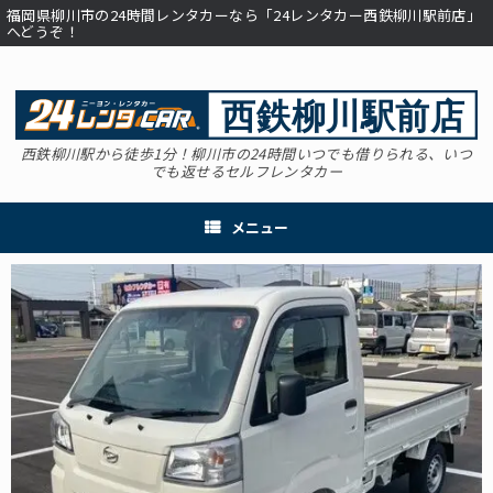
コ
福岡県柳川市の24時間レンタカーなら「24レンタカー西鉄柳川駅前店」
ン
へどうぞ！
テ
ン
ツ
へ
ス
西鉄柳川駅から徒歩1分！柳川市の24時間いつでも借りられる、いつ
キ
でも返せるセルフレンタカー
ッ
プ
メニュー