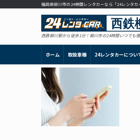
コ
福岡県柳川市の24時間レンタカーなら「24レンタ
ン
テ
ン
ツ
へ
西鉄柳川駅から徒歩1分！柳川市の24時間いつでも
ス
キ
ッ
ホーム
取扱車種
24レンタカーについ
プ